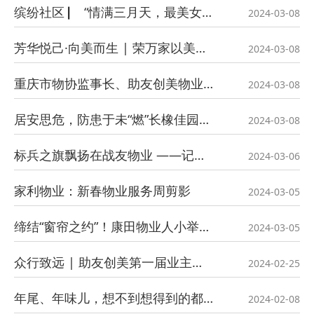
缤纷社区 ▏ “情满三月天，最美女神节”活动回顾
2024-03-08
芳华悦己·向美而生 | 荣万家以美好致敬芳华！
2024-03-08
重庆市物协监事长、助友创美物业党委书记、董事长刘小华获评“重庆市三八红旗手”
2024-03-08
居安思危，防患于未“燃”长橡佳园消防演练圆满完成
2024-03-08
标兵之旗飘扬在战友物业 ——记重庆战友物业管理有限公司客服员王红
2024-03-06
家利物业：新春物业服务周剪影
2024-03-05
缔结“窗帘之约”！康田物业人小举动诠释大温暖
2024-03-05
众行致远 | 助友创美第一届业主代表大会胜利召开
2024-02-25
年尾、年味儿，想不到想得到的都在这里！
2024-02-08