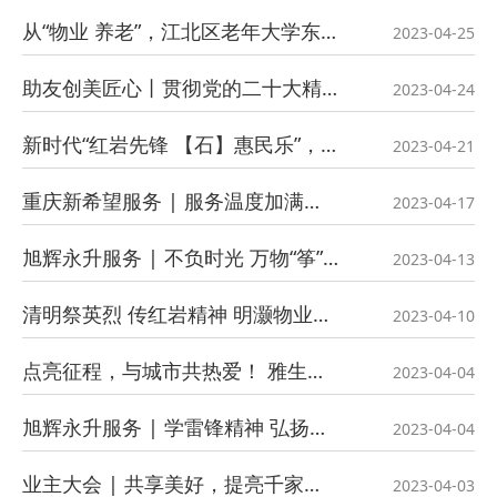
从“物业 养老”，江北区老年大学东方分校铸立打造夕阳精采人生
2023-04-25
助友创美匠心丨贯彻党的二十大精神党建联建活动暨新就业形态物业专业技能大赛圆满举办
2023-04-24
新时代“红岩先锋 【石】惠民乐”，有你更有我
2023-04-21
重庆新希望服务 | 服务温度加满，描绘春日“锦”色
2023-04-17
旭辉永升服务 | 不负时光 万物“筝”春
2023-04-13
清明祭英烈 传红岩精神 明灏物业赴烈士墓缅怀先烈
2023-04-10
点亮征程，与城市共热爱！ 雅生活华西区域健康跑「重庆站」活力开跑
2023-04-04
旭辉永升服务 | 学雷锋精神 弘扬助人为乐价值观
2023-04-04
业主大会 | 共享美好，提亮千家万户的幸福成色
2023-04-03