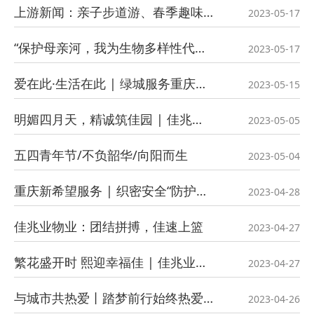
上游新闻：亲子步道游、春季趣味跑 天骄智慧服务与业主共建和谐社区
2023-05-17
“保护母亲河，我为生物多样性代言” 碧桂园服务公益活动获居民好评
2023-05-17
爱在此·生活在此 | 绿城服务重庆公司幸福里邻里节美好启幕
2023-05-15
明媚四月天，精诚筑佳园 | 佳兆业美好重庆分公司四月合辑
2023-05-05
五四青年节/不负韶华/向阳而生
2023-05-04
重庆新希望服务 | 织密安全“防护网”，护航幸福假期
2023-04-28
佳兆业物业：团结拼搏，佳速上篮
2023-04-27
繁花盛开时 熙迎幸福佳 | 佳兆业美好重庆分公司篆山熙园交付
2023-04-27
与城市共热爱丨踏梦前行始终热爱，厚植城市基因，焕发山城新风貌
2023-04-26