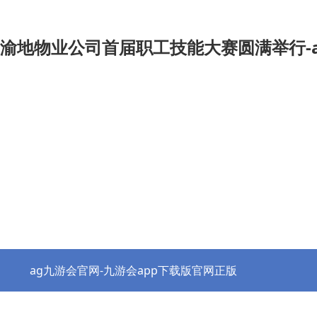
渝地物业公司首届职工技能大赛圆满举行-
ag九游会官网-九游会app下载版官网正版
热点资讯
协会之窗
行业党建
政策法规
ag