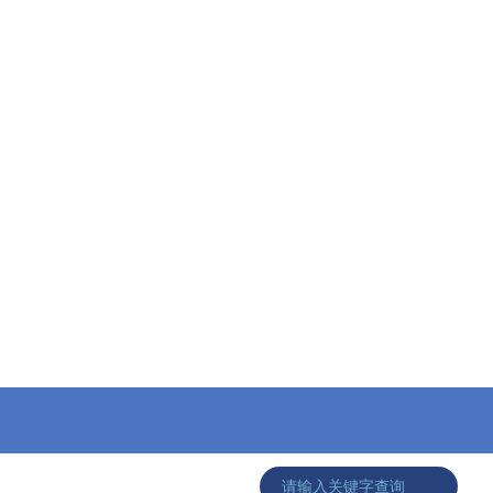
学习园地
诚信建设