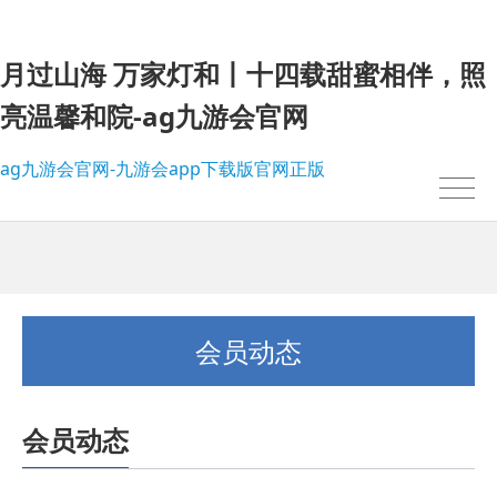
月过山海 万家灯和丨十四载甜蜜相伴，照
亮温馨和院-ag九游会官网
ag九游会官网-九游会app下载版官网正版
会员动态
会员动态
我的位置：
ag九游会官网-九游会app下载版官网正版
>
会员动态