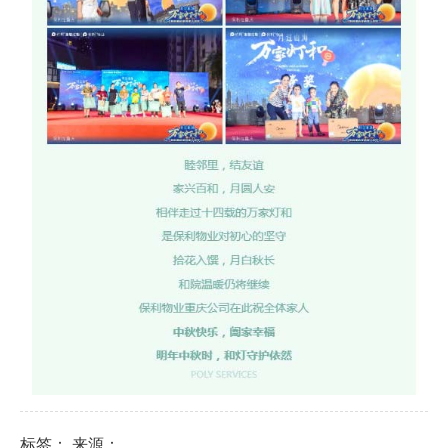
标签： 来源：