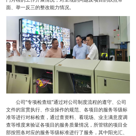
面、举一反三的整改能力情况。
公司“专项检查组”通过对公司制度流程的遵守、公司
文件的宣贯执行、作业操作的规范、各项目的服务等级标
准等进行对标检查，通过查资料、看现场、业主满意度调
查等维度来验证各项目的服务质量情况，所管辖的项目全
部按照各对应的服务等级标准进行了服务，其中阳光汇、