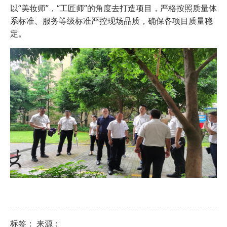
以“美妆师”，“工匠师”的角度去打造项目，严格按照质量体
系标准、服务等级标准严控现场品质，确保各项目质量稳
定。
标签： 来源：