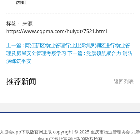
标签： 来源：
https://www.cqpma.com/huiydt/7521.html
上一篇 : 两江新区物业管理行业赴深圳罗湖区进行物业管
理及房屋安全管理考察学习
下一篇 : 党旗领航聚合力 消防
演练筑平安
推荐新闻
返回列表
九游会app下载版官网正版 copyright © 2025 重庆市物业管理协会 九游
会app下载版官网正版的版权所有