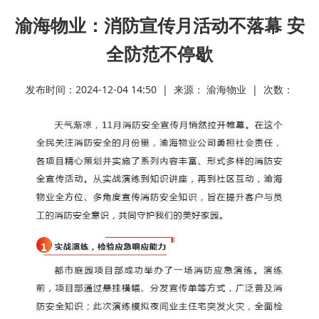
渝海物业：消防宣传月活动不落幕 安
全防范不停歇
发布时间：2024-12-04 14:50 | 来源： 渝海物业 | 次数：