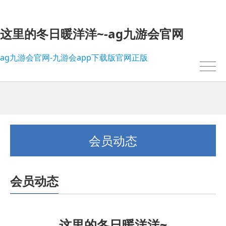
这里的冬日暖洋洋~-ag九游会官网
ag九游会官网-九游会app下载版官网正版
会员动态
会员动态
我的位置：
ag九游会官网-九游会app下载版官网正版
>
会员动态
这里的冬日暖洋洋~