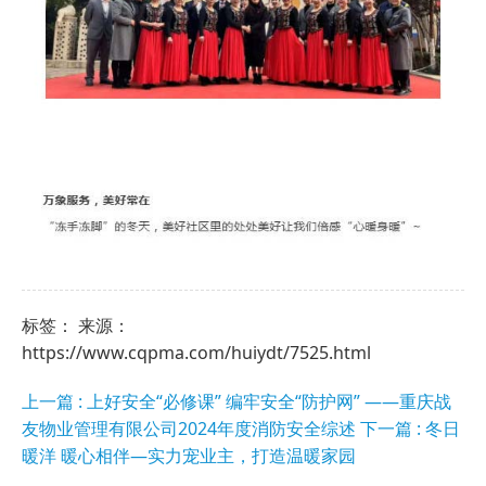
标签： 来源：
https://www.cqpma.com/huiydt/7525.html
上一篇 : 上好安全“必修课” 编牢安全“防护网” ——重庆战
友物业管理有限公司2024年度消防安全综述
下一篇 : 冬日
暖洋 暖心相伴—实力宠业主，打造温暖家园