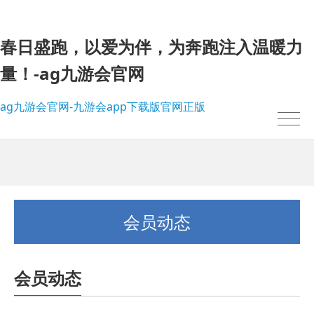
春日盛跑，以爱为伴，为奔跑注入温暖力
量！-ag九游会官网
ag九游会官网-九游会app下载版官网正版
会员动态
会员动态
我的位置：
ag九游会官网-九游会app下载版官网正版
>
会员动态