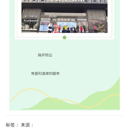
标签： 来源：