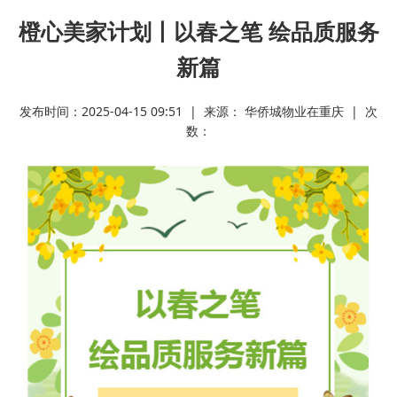
橙心美家计划丨以春之笔 绘品质服务
新篇
发布时间：2025-04-15 09:51 | 来源： 华侨城物业在重庆 | 次
数：