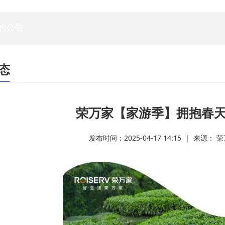
专家委员会
白蚁专委会
标委会
人资委
技管委
法工委
的公告
态
荣万家【家游季】拥抱春天
发布时间：2025-04-17 14:15 | 来源