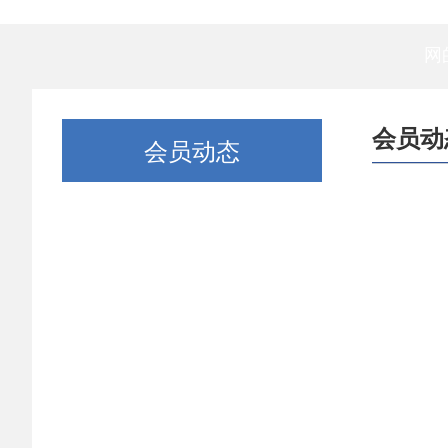
网
会员动
会员动态