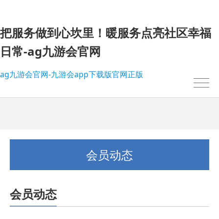
把服务做到心坎里！暖服务点亮社区幸福
日常-ag九游会官网
ag九游会官网-九游会app下载版官网正版
会员动态
会员动态
我的位置：
ag九游会官网-九游会app下载版官网正版
>
会员动态