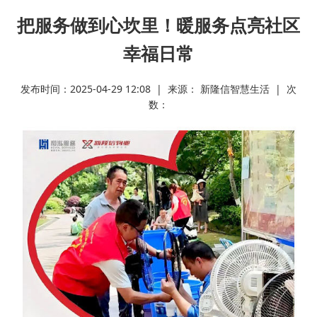
把服务做到心坎里！暖服务点亮社区
幸福日常
发布时间：2025-04-29 12:08 | 来源： 新隆信智慧生活 | 次
数：