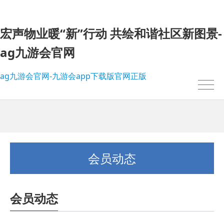
宏声物业暖“新”行动 共绘和谐社区新图景-
ag九游会官网
ag九游会官网-九游会app下载版官网正版
会员动态
会员动态
我的位置：
ag九游会官网-九游会app下载版官网正版
>
会员动态