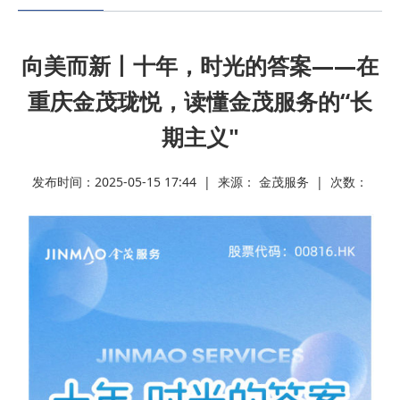
我的位置：
ag九游会官网-九游会app下载版官网正版
>
会员动态
向美而新丨十年，时光的答案——在
重庆金茂珑悦，读懂金茂服务的“长
期主义"
发布时间：2025-05-15 17:44 | 来源： 金茂服务 | 次数：