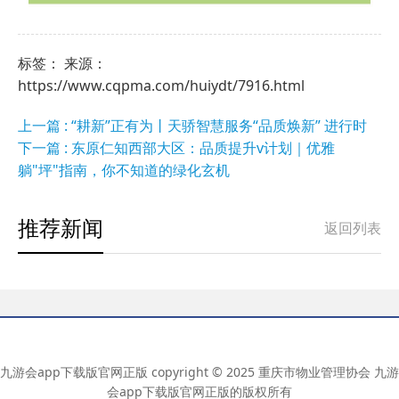
标签： 来源：
https://www.cqpma.com/huiydt/7916.html
上一篇 : “耕新”正有为丨天骄智慧服务“品质焕新” 进行时
下一篇 : 东原仁知西部大区：品质提升v计划｜优雅
躺"坪"指南，你不知道的绿化玄机
推荐新闻
返回列表
九游会app下载版官网正版 copyright © 2025 重庆市物业管理协会 九游
会app下载版官网正版的版权所有