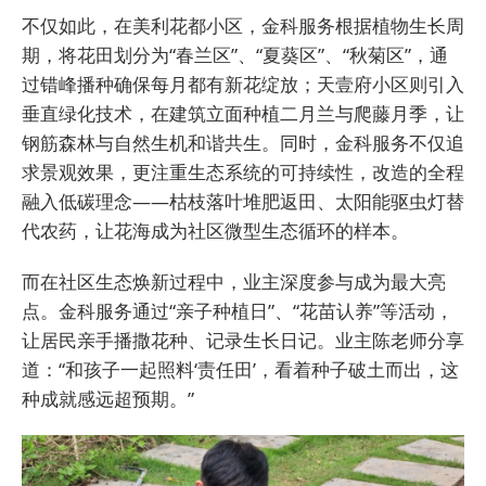
不仅如此，在美利花都小区，金科服务根据植物生长周
期，将花田划分为“春兰区”、“夏葵区”、“秋菊区”，通
过错峰播种确保每月都有新花绽放；天壹府小区则引入
垂直绿化技术，在建筑立面种植二月兰与爬藤月季，让
钢筋森林与自然生机和谐共生。同时，金科服务不仅追
求景观效果，更注重生态系统的可持续性，改造的全程
融入低碳理念——枯枝落叶堆肥返田、太阳能驱虫灯替
代农药，让花海成为社区微型生态循环的样本。
而在社区生态焕新过程中，业主深度参与成为最大亮
点。金科服务通过“亲子种植日”、“花苗认养”等活动，
让居民亲手播撒花种、记录生长日记。业主陈老师分享
道：“和孩子一起照料‘责任田’，看着种子破土而出，这
种成就感远超预期。”