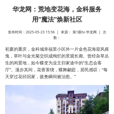
华龙网：荒地变花海，金科服务
用“魔法”焕新社区
发布时间：2025-05-23 15:56 | 来源： 第1眼tv-华龙网 | 次
数：
初夏的重庆，金科城幸福里小区外一片金色花海迎风摇
曳，草叶与金光菊交织成绚烂的景观长廊。曾经杂草丛
生的闲置地，如今蝶变为业主归家途中的“生态会客
厅”。漫步其间，花香萦绕，蝶舞翩跹，居民感叹：“每
天穿过花径回家，疲惫瞬间被治愈。”