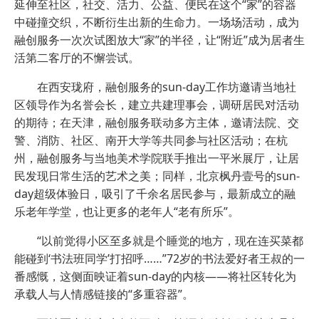
延伸至社区，社交、活力、公益、便民在这个“家”的容器
中碰撞交织，不断衍生出新的生命力。一场场活动，成为
融创服务一次次试图放大“家”的半径，让“附近”成为居者生
活第二客厅的不懈尝试。
在西安珑府，融创服务的sun-day工作坊邀请当地社
区领导作为名誉会长，建立共建理事会，调研居民对活动
的期待；在天津，融创服务联动多方主体，邀请法院、交
警、消防、社区、南开大学等共同参与社区活动；在杭
州，融创服务与当地美术学院联手推出一平米展厅，让居
民发现日常生活的艺术之美；同样，北京枫丹壹号的sun-
day超级体验日，吸引了千余名居民参与，最新成立的融
乐老年学堂，也让更多的老年人“老有所乐”。
“以前觉得小区至多就是个睡觉的地方，现在连买菜都
能碰到‘书法班同学’打招呼……”72岁的书法爱好者王叔的一
番感慨，这侧面映证着sun-day的内核——将社区转化为
承载人与人情感链接的“多重容器”。