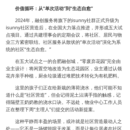
价值循环：从“单次活动”到“生态自愈”
2024年，融创服务将旗下的isunny社群正式升级为
isunny社区营造后，在全国大力落点推进，并形成五大试
点项目。通过共建理事会的定期会议，将社区、居民与物
业三方紧密联结。社区服务从散状的“单次活动”演化为系
统的社区“生态自愈。”
在五大试点之一的合肥融创城，“零废弃花园”完全由
业主设计：将闲置空地改造为生态花园区，业主通过认领
花卉亲手种植，厨余垃圾通过堆肥技术转化为有机肥料。
这里的孩子们正在给新栽的薄荷浇水，他们可能不知
道什么是“社区营造”，但会记得泥土沾满手指的触感，记
得隔壁王奶奶教的浇水口诀。不远处，物业中心工作人员
正在整理下周“主理人”们提交的活动新提案。
这种平静而丰盈的场景，或许就是社区营造最动人之
处——它不是一场锣鼓喧天改革，而是让每位居者在社区