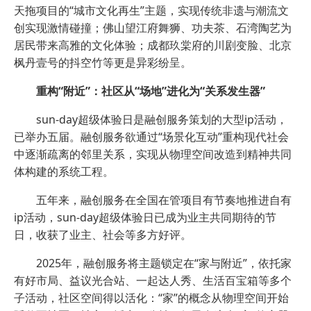
天拖项目的“城市文化再生”主题，实现传统非遗与潮流文
创实现激情碰撞；佛山望江府舞狮、功夫茶、石湾陶艺为
居民带来高雅的文化体验；成都玖棠府的川剧变脸、北京
枫丹壹号的抖空竹等更是异彩纷呈。
重构“附近”：社区从“场地”进化为“关系发生器”
sun-day超级体验日是融创服务策划的大型ip活动，
已举办五届。融创服务欲通过“场景化互动”重构现代社会
中逐渐疏离的邻里关系，实现从物理空间改造到精神共同
体构建的系统工程。
五年来，融创服务在全国在管项目有节奏地推进自有
ip活动，sun-day超级体验日已成为业主共同期待的节
日，收获了业主、社会等多方好评。
2025年，融创服务将主题锁定在“家与附近”，依托家
有好市局、益议光合站、一起达人秀、生活百宝箱等多个
子活动，社区空间得以活化：“家”的概念从物理空间开始