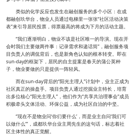
类似的化学反应也发生在融创服务的多个小区：在成
都融创玖华台，物业人员通过电梯里一张张“社区活动决策
表”来引导居民投票，得票最高的将成为下月的活动主题。
“我们逐渐明白，物业不该是社区唯一的导演。现在开
会时我们主要做两件事：记录需求和递话筒”，融创服务项
目负责人的调侃背后，也是新角色认知的根本转变。即在
sun-day的框架下，居民的自主提案是春天的蒲公英种
子，物业要做的只是提供一阵轻风。
而在sun-day背后的“阳光主理人”计划中，业主正成为
社区真正的操盘手。项目负责人通过挖掘业主特长，培育
出多位核心“阳光主理人”，他们作为“共享共治理事会”成员
积极牵头文体活动、环保公益，成为社区自治的中坚。
“现在不是物业问‘你们要什么’，而是业主自问‘我们可
以做什么’”，成都玖华台业主周先生的这句话，标志着社
区主体性的真正觉醒。