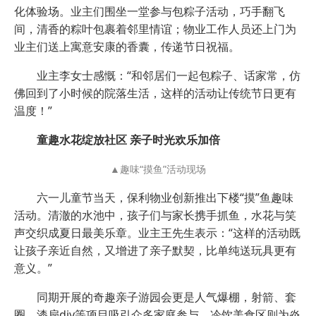
化体验场。业主们围坐一堂参与包粽子活动，巧手翻飞
间，清香的粽叶包裹着邻里情谊；物业工作人员还上门为
业主们送上寓意安康的香囊，传递节日祝福。
业主李女士感慨：“和邻居们一起包粽子、话家常，仿
佛回到了小时候的院落生活，这样的活动让传统节日更有
温度！”
童趣水花绽放社区 亲子时光欢乐加倍
▲趣味“摸鱼”活动现场
六一儿童节当天，保利物业创新推出下楼“摸”鱼趣味
活动。清澈的水池中，孩子们与家长携手抓鱼，水花与笑
声交织成夏日最美乐章。业主王先生表示：“这样的活动既
让孩子亲近自然，又增进了亲子默契，比单纯送玩具更有
意义。”
同期开展的奇趣亲子游园会更是人气爆棚，射箭、套
圈、漆扇diy等项目吸引众多家庭参与，冷饮美食区则为炎