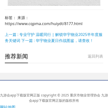
标签： 来源：
https://www.cqpma.com/huiydt/8177.html
上一篇 : 专业守护 温暖同行 | 解锁华宇物业2025半年度服
务关键词
下一篇 : 华宇物业夏日作战图鉴，请查收！
推荐新闻
返回列表
九游会app下载版官网正版 copyright © 2025 重庆市物业管理协会 九游
会app下载版官网正版的版权所有
网站地图