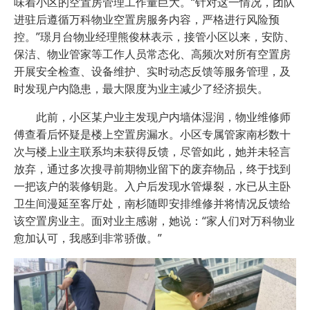
味着小区的空置房管理工作量巨大。“针对这一情况，团队
进驻后遵循万科物业空置房服务内容，严格进行风险预
控。”璟月台物业经理熊俊林表示，接管小区以来，安防、
保洁、物业管家等工作人员常态化、高频次对所有空置房
开展安全检查、设备维护、实时动态反馈等服务管理，及
时发现户内隐患，最大限度为业主减少了经济损失。
此前，小区某户业主发现户内墙体湿润，物业维修师
傅查看后怀疑是楼上空置房漏水。小区专属管家南杉数十
次与楼上业主联系均未获得反馈，尽管如此，她并未轻言
放弃，通过多次搜寻前期物业留下的废弃物品，终于找到
一把该户的装修钥匙。入户后发现水管爆裂，水已从主卧
卫生间漫延至客厅处，南杉随即安排维修并将情况反馈给
该空置房业主。面对业主感谢，她说：“家人们对万科物业
愈加认可，我感到非常骄傲。”