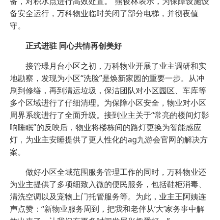
备，对积水点进行高效处置。”熊俊林表示，为保障设施设
备安全运行，万科物业临时关闭了部分电梯，并彻夜值
守。
正式进驻 同心共情再创美好
接管璟月台小区之初，万科物业开展了业主调研和实
地勘察，发现为小区“洗脸”是焕新家园的重要一步。从冲
刷到修缮，再到清运垃圾，保洁团队对小区园区、车库等
多个区域进行了仔细清理。为保障小区安全，物业对小区
周界系统进行了全面升级。接到业主关于“常亮的楼间灯影
响睡眠”的反映后，物业将楼栋间的路灯更换为智能感应
灯，为业主安睡提供了更人性化的ag九游会官网的解决方
案。
做好小区全域范围服务管理工作的同时，万科物业还
为业主提供了多项细致入微的便民服务，包括鞋柜消毒、
清洗空调以及宠物上门托管服务等。为此，业主王阿姨连
声点赞：“新物业服务周到，把我和老伴从‘大’家务事中解