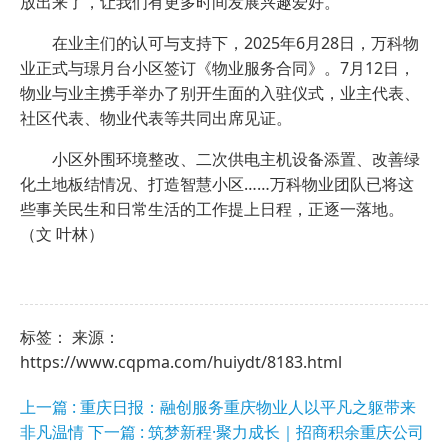
放出来了，让我们有更多时间发展兴趣爱好。”
在业主们的认可与支持下，2025年6月28日，万科物
业正式与璟月台小区签订《物业服务合同》。7月12日，
物业与业主携手举办了别开生面的入驻仪式，业主代表、
社区代表、物业代表等共同出席见证。
小区外围环境整改、二次供电主机设备添置、改善绿
化土地板结情况、打造智慧小区……万科物业团队已将这
些事关民生和日常生活的工作提上日程，正逐一落地。
（文 叶林）
标签： 来源：
https://www.cqpma.com/huiydt/8183.html
上一篇 : 重庆日报：融创服务重庆物业人以平凡之躯带来
非凡温情
下一篇 : 筑梦新程·聚力成长｜招商积余重庆公司