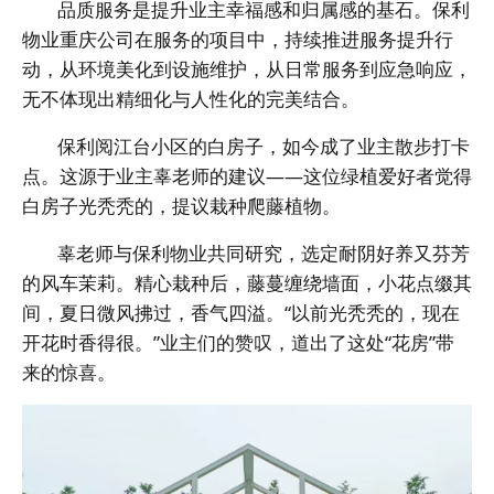
品质服务是提升业主幸福感和归属感的基石。保利
物业重庆公司在服务的项目中，持续推进服务提升行
动，从环境美化到设施维护，从日常服务到应急响应，
无不体现出精细化与人性化的完美结合。
保利阅江台小区的白房子，如今成了业主散步打卡
点。这源于业主辜老师的建议——这位绿植爱好者觉得
白房子光秃秃的，提议栽种爬藤植物。
辜老师与保利物业共同研究，选定耐阴好养又芬芳
的风车茉莉。精心栽种后，藤蔓缠绕墙面，小花点缀其
间，夏日微风拂过，香气四溢。“以前光秃秃的，现在
开花时香得很。”业主们的赞叹，道出了这处“花房”带
来的惊喜。