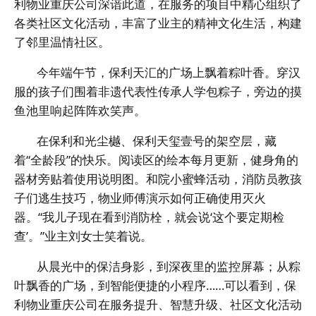
利物业重庆公司深谙此道，在服务的项目中精心组织了
各类社区文化活动，丰富了业主的精神文化生活，构建
了邻里温情社区。
今年端午节，保利天汇的广场上飘着粽叶香。穿汉
服的孩子们围着非遗代表性传承人学包粽子，旁边的摸
鱼池里响起阵阵欢笑声。
在保利和光尘樾、保利天玺壹号的架空层，藏
着“全龄段”的快乐。阅读区的绘本每月更新，健身角的
器材旁贴着使用说明图。和院小蜜蜂活动，消防员教孩
子们逃生技巧，物业师傅演示如何正确使用灭火
器。“我儿子现在看到消防栓，就会说‘这个要定期检
查’。”业主刘女士笑着说。
从晨光中的保洁身影，到深夜里的监控屏幕；从粽
叶飘香的广场，到智能便捷的小程序……可以看到，保
利物业重庆公司在服务提升、智慧升级、社区文化活动