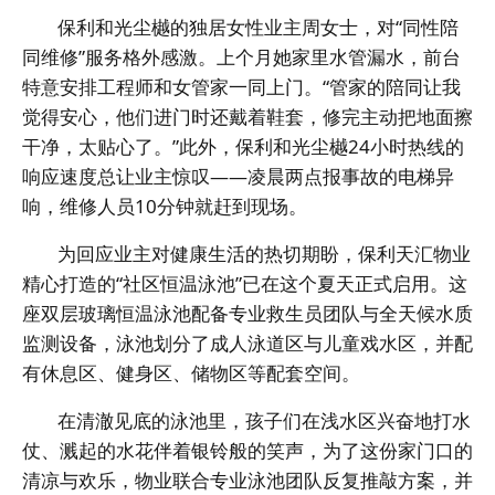
保利和光尘樾的独居女性业主周女士，对“同性陪
同维修”服务格外感激。上个月她家里水管漏水，前台
特意安排工程师和女管家一同上门。“管家的陪同让我
觉得安心，他们进门时还戴着鞋套，修完主动把地面擦
干净，太贴心了。”此外，保利和光尘樾24小时热线的
响应速度总让业主惊叹——凌晨两点报事故的电梯异
响，维修人员10分钟就赶到现场。
为回应业主对健康生活的热切期盼，保利天汇物业
精心打造的“社区恒温泳池”已在这个夏天正式启用。这
座双层玻璃恒温泳池配备专业救生员团队与全天候水质
监测设备，泳池划分了成人泳道区与儿童戏水区，并配
有休息区、健身区、储物区等配套空间。
在清澈见底的泳池里，孩子们在浅水区兴奋地打水
仗、溅起的水花伴着银铃般的笑声，为了这份家门口的
清凉与欢乐，物业联合专业泳池团队反复推敲方案，并