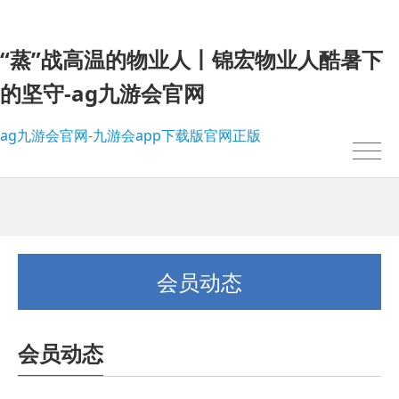
“蒸”战高温的物业人丨锦宏物业人酷暑下
的坚守-ag九游会官网
ag九游会官网-九游会app下载版官网正版
会员动态
会员动态
我的位置：
ag九游会官网-九游会app下载版官网正版
>
会员动态