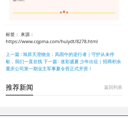
标签： 来源：
https://www.cqpma.com/huiydt/8278.html
上一篇 : 旭原天澄物业：风雨中的逆行者｜守护从未停
歇，我们一直在线
下一篇 : 迷彩盛夏 少年出征｜招商积余
重庆公司第一期业主军事夏令营正式开营！
推荐新闻
返回列表