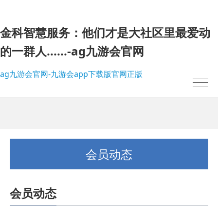
金科智慧服务：他们才是大社区里最爱动
的一群人......-ag九游会官网
ag九游会官网-九游会app下载版官网正版
会员动态
会员动态
我的位置：
ag九游会官网-九游会app下载版官网正版
>
会员动态