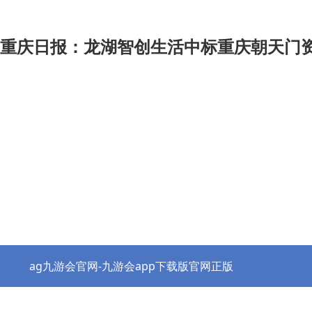
重庆日报：龙湖智创生活中标重庆朝天门资
ag九游会官网-九游会app下载版官网正版
热点资讯
协会之窗
行业党建
政策法规
ag