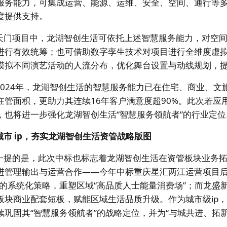
服务能力，可集成运营、能源、运维、安全、空间、通行等
度提供支持。
天门项目中，龙湖智创生活可依托上述智慧服务能力，对空
进行有效统筹；也可借助数字孪生技术对项目进行全维度虚
模拟不同演艺活动的人流分布，优化舞台设置与动线规划，
2024年，龙湖智创生活的智慧服务能力已在住宅、商业、文旅
在管面积，更助力其连续16年客户满意度超90%。此次若应
，也将进一步强化龙湖智创生活“智慧服务领航者”的行业定位
城市
ip
，夯实龙湖智创生活资管战略版图
一提的是，此次中标也标志着龙湖智创生活在资管板块业务
进管理输出与运营合作——今年中标重庆星汇两江运营项目后
”的系统化策略，重塑区域“高品质人士能量消费场”；而龙盛
板块商业配套短板，赋能区域生活品质升级。作为城市级ip，
续巩固其“智慧服务领航者”的战略定位，并为“与城共进、拓