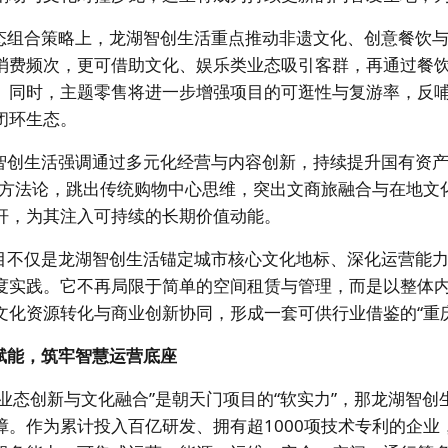
态组合策略上，龙湖智创生活重点推动非遗文化、创意餐饮
消费频次，更可借助文化、娱乐类业态吸引客群，再通过餐
。同时，主题零售将进一步增强项目的可逛性与复游率，反
闭环生态。
智创生活强调通过多元化经营与内容创新，持续提升国有资产
为方法论，跳出传统购物中心思维，突出文商旅融合与在地文
杆，为其注入可持续的长期价值动能。
目不仅是龙湖智创生活锚定城市核心文化地标、深化运营能力
度实践。它不再局限于简单的空间租赁与管理，而是以整体
文化资源转化与商业创新协同，形成一套可供行业借鉴的“重
赋能，筑牢智慧运营底座
“业态创新与文化融合”是朝天门项目的“软实力”，那龙湖智
障。作为累计投入百亿研发、拥有超1000项技术专利的企