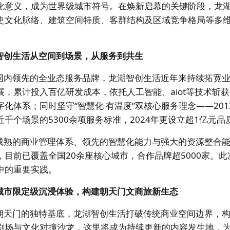
化意义，成为世界级城市符号。在焕新启幕的关键阶段，龙
史文化脉络、建筑空间特质、客群结构及区域竞争格局等多
。
智创生活从空间到场景，从服务到共生
国内领先的全业态服务品牌，龙湖智创生活近年来持续拓宽业
展，累计投入百亿研发成本，依托人工智能、aiot等技术斩获超
字化体系；同时坚守“智慧化 有温度”双核心服务理念——2
近千个场景的5300余项服务标准，2024年更设立超1亿元
成熟的商业管理体系、领先的智慧化能力与强大的资源整合
，目前已覆盖全国20余座核心城市，合作品牌超5000家。
中的重要实践。
城市限定级沉浸体验，构建朝天门文商旅新生态
朝天门的独特基底，龙湖智创生活打破传统商业空间边界，
剧场与文化对撞沙龙，这里将成为持续更新的内容发生地，