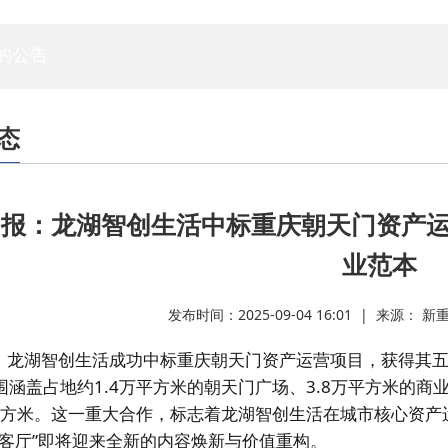
专家委员会
白蚁专委会
标委会
人资委
技管委
法工委
的公告
态
报：龙湖智创生活中标重庆朝天门资产运
业范本
发布时间：2025-09-04 16:01 | 来源：
，龙湖智创生活成功中标重庆朝天门资产运营项目，获得其
围涵盖占地约1.4万平方米的朝天门广场、3.8万平方米的商
万平方米。这一重大合作，标志着龙湖智创生活在城市核心资
市客厅”即将迎来全新的内容焕新与价值重构。