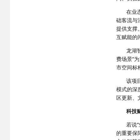
在业
础客流与
提供支撑
互赋能的
龙湖
费场景”
市空间标
该项
模式的深
区更新、
科技
若说
的重要保