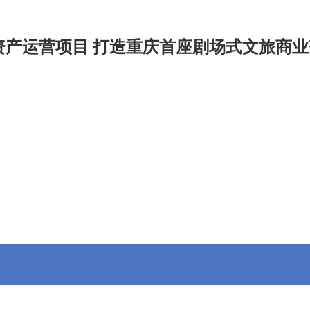
产运营项目 打造重庆首座剧场式文旅商业范
九游会官
招投标信息
专委会
会员动态
信息公开