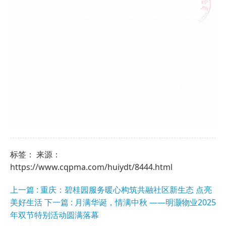
标签： 来源：
https://www.cqpma.com/huiydt/8444.html
上一篇 : 重庆：碧桂园服务暖心构筑共融社区新生态 点亮
美好生活
下一篇 : 月满华诞，情满中秋 ——明灏物业2025
年双节特别活动圆满落幕