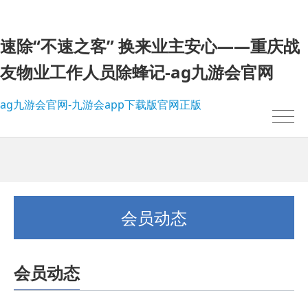
速除“不速之客” 换来业主安心——重庆战
友物业工作人员除蜂记-ag九游会官网
ag九游会官网-九游会app下载版官网正版
会员动态
会员动态
我的位置：
ag九游会官网-九游会app下载版官网正版
>
会员动态