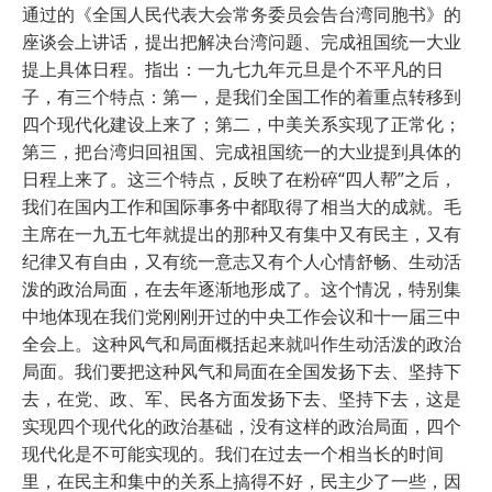
通过的《全国人民代表大会常务委员会告台湾同胞书》的
座谈会上讲话，提出把解决台湾问题、完成祖国统一大业
提上具体日程。指出：一九七九年元旦是个不平凡的日
子，有三个特点：第一，是我们全国工作的着重点转移到
四个现代化建设上来了；第二，中美关系实现了正常化；
第三，把台湾归回祖国、完成祖国统一的大业提到具体的
日程上来了。这三个特点，反映了在粉碎“四人帮”之后，
我们在国内工作和国际事务中都取得了相当大的成就。毛
主席在一九五七年就提出的那种又有集中又有民主，又有
纪律又有自由，又有统一意志又有个人心情舒畅、生动活
泼的政治局面，在去年逐渐地形成了。这个情况，特别集
中地体现在我们党刚刚开过的中央工作会议和十一届三中
全会上。这种风气和局面概括起来就叫作生动活泼的政治
局面。我们要把这种风气和局面在全国发扬下去、坚持下
去，在党、政、军、民各方面发扬下去、坚持下去，这是
实现四个现代化的政治基础，没有这样的政治局面，四个
现代化是不可能实现的。我们在过去一个相当长的时间
里，在民主和集中的关系上搞得不好，民主少了一些，因