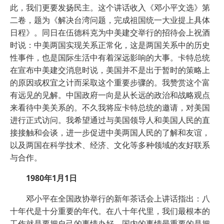
此，我们更要发扬民主。这个讲话收入《邓小平文选》第
二卷，题为《解决台湾问题，完成祖国统一大业提上具体
日程》。同日在伍德科克为中美建交举行的招待会上祝酒
时说：中美两国实现关系正常化，这是两国关系中的历史
性事件，也是国际生活中有着深远影响的大事。卡特总统
在宣布中美建交消息时说，美国并不是出于暂时的策略上
的原因或权宜之计而采取这个重要步骤的。我赞赏这个富
有远见的见解。中国政府一向是从长远的政治和战略观点
来看待中美关系的。不久我将应卡特总统的邀请，对美国
进行正式访问。我希望通过与美国领导人和美国人民的直
接接触和会谈，进一步促进中美两国人民的了解和友谊，
以及两国在科学技术、经济、文化等多种领域的友好联系
与合作。
1980年1月1日
邓小平在全国政协举行的新年茶话会上讲话指出：八
十年代是十分重要的年代。在八十年代里，我们最根本的
工作就是要把自己的事情办好，国内的事情最重要的是把