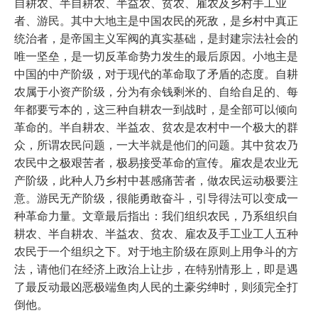
自耕农、半自耕农、半益农、贫农、雇农及乡村手工业
者、游民。其中大地主是中国农民的死敌，是乡村中真正
统治者，是帝国主义军阀的真实基础，是封建宗法社会的
唯一坚垒，是一切反革命势力发生的最后原因。小地主是
中国的中产阶级，对于现代的革命取了矛盾的态度。自耕
农属于小资产阶级，分为有余钱剩米的、自给自足的、每
年都要亏本的，这三种自耕农一到战时，是全部可以倾向
革命的。半自耕农、半益农、贫农是农村中一个极大的群
众，所谓农民问题，一大半就是他们的问题。其中贫农乃
农民中之极艰苦者，极易接受革命的宣传。雇农是农业无
产阶级，此种人乃乡村中甚感痛苦者，做农民运动极要注
意。游民无产阶级，很能勇敢奋斗，引导得法可以变成一
种革命力量。文章最后指出：我们组织农民，乃系组织自
耕农、半自耕农、半益农、贫农、雇农及手工业工人五种
农民于一个组织之下。对于地主阶级在原则上用争斗的方
法，请他们在经济上政治上让步，在特别情形上，即是遇
了最反动最凶恶极端鱼肉人民的土豪劣绅时，则须完全打
倒他。