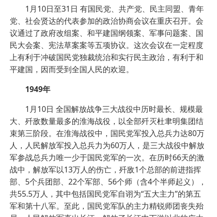
1月10日至31日 有国民党、共产党、民主同盟、青年
党、社会贤达的代表参加的政治协商会议在重庆召开。会
议通过了政府改组案、和平建国纲领案、军事问题案、国
民大会案、宪法草案案等五项协议。这次会议在一定程度
上有利于冲破国民党独裁统治和实行民主政治，有利于和
平建国，因而受到全国人民的欢迎。
1949年
1月10日 全国解放战争三大战役中历时最长、规模最
大、歼敌数量最多的淮海战役，以全部歼灭杜聿明集团结
束第三阶段。在淮海战役中，国民党军投入总兵力达80万
人，人民解放军投入总兵力为60万人，是三大战役中解放
军参战总兵力唯一少于国民党军的一次。在历时66天的激
战中，解放军以13万人的伤亡，歼敌1个总部的前进指挥
部、5个兵团部、22个军部、56个师（含4个半师起义），
共55.5万人，其中包括国民党军自诩为“五大主力”的第五
军和第十八军。至此，国民党军队的主力精锐师团丧失殆