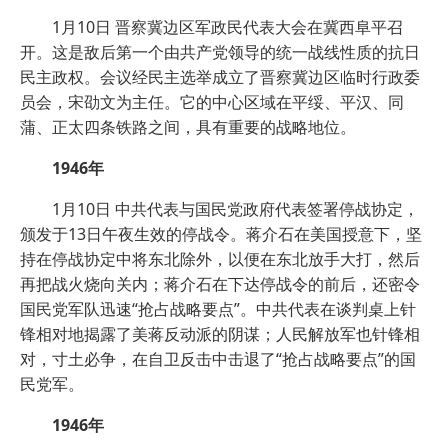
1月10日 晋察冀边区军政民代表大会在冀西阜平召
开。这是敌后第一个由共产党领导的统一战线性质的抗日
民主政权。会议经民主选举成立了晋察冀边区临时行政委
员会，宋劭文为主任。它的中心区域在平绥、平汉、同
蒲、正太四条铁路之间，具有重要的战略地位。
1946年
1月10日 中共代表与国民党政府代表签署停战协定，
颁发于13日午夜生效的停战令。蒋介石在美国授意下，坚
持在停战协定中将东北除外，以便在东北放手大打，然后
再把战火烧向关内；蒋介石在下达停战令的前后，还密令
国民党军队迅速“抢占战略要点”。中共代表在谈判桌上针
锋相对地揭露了美蒋反动派的阴谋；人民解放军也针锋相
对，寸土必争，在自卫反击中击退了“抢占战略要点”的国
民党军。
1946年