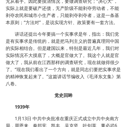
无从着手。因此要摸清情况，要做调查研究；“决心大”，
实际上就是要破产还债，无产阶级不能剥夺劳动者，不能
剥夺农民和城市小生产者，只能剥夺剥夺者，这是一条基
本原则；“方法对”，是说实现方针、政策要有一套方法。
讲话还提出今年要搞一个实事求是年，指出：我们党
是有实事求是传统的，就是把马列主义的普遍真理同中国
的实际相结合。但是建国以来，特别是最近几年，我们对
实际情况不大摸底了，大概是官做大了。我这个人就是官
做大了，我从前在江西那样的调查研究，现在就做得很少
了。“现在我们看出了一个方向，就是同志们要把实事求是
的精神恢复起来了。”这篇讲话节编收入《毛泽东文集》第
八卷。
党史回眸
1939年
1月13日 中共中央批准在重庆正式成立中共中央南方
局，周恩来、秦邦宪、凯丰、吴克坚、叶剑英、董必武6