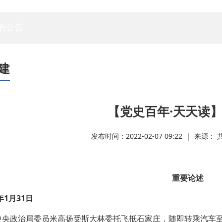
专家委员会
白蚁专委会
标委会
人资委
技管委
法工委
的公告
建
【党史百年·天天读】
发布时间：2022-02-07 09:22 | 来源
重要论述
1月31日
政治局委员米高扬受斯大林委托飞抵石家庄，随即转乘汽车至