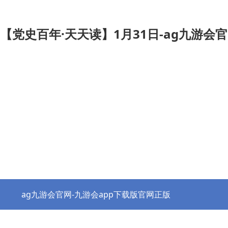
【党史百年·天天读】1月31日-ag九游会
ag九游会官网-九游会app下载版官网正版
热点资讯
协会之窗
行业党建
政策法规
ag