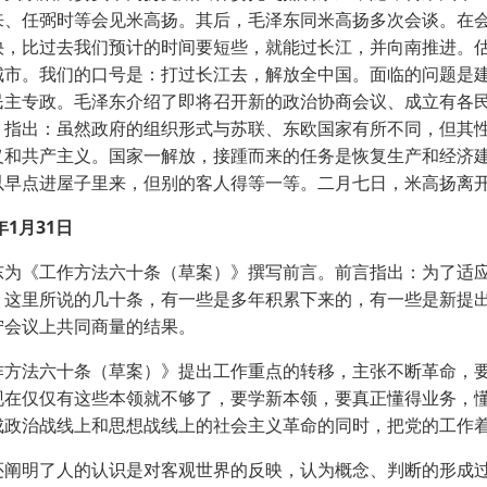
来、任弼时等会见米高扬。其后，毛泽东同米高扬多次会谈。在
快，比过去我们预计的时间要短些，就能过长江，并向南推进。
城市。我们的口号是：打过长江去，解放全中国。面临的问题是
民主专政。毛泽东介绍了即将召开新的政治协商会议、成立有各
，指出：虽然政府的组织形式与苏联、东欧国家有所不同，但其
义和共产主义。国家一解放，接踵而来的任务是恢复生产和经济
以早点进屋子里来，但别的客人得等一等。二月七日，米高扬离
1月31日
《工作方法六十条（草案）》撰写前言。前言指出：为了适应
。这里所说的几十条，有一些是多年积累下来的，有一些是新提
宁会议上共同商量的结果。
法六十条（草案）》提出工作重点的转移，主张不断革命，要
现在仅仅有这些本领就不够了，要学新本领，要真正懂得业务，
成政治战线上和思想战线上的社会主义革命的同时，把党的工作
明了人的认识是对客观世界的反映，认为概念、判断的形成过