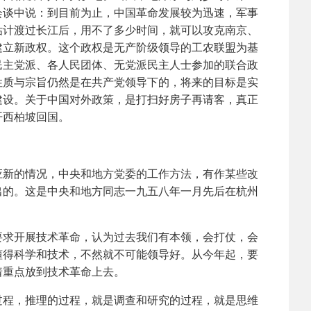
会谈中说：到目前为止，中国革命发展较为迅速，军事
估计渡过长江后，用不了多少时间，就可以攻克南京、
建立新政权。这个政权是无产阶级领导的工农联盟为基
民主党派、各人民团体、无党派民主人士参加的联合政
性质与宗旨仍然是在共产党领导下的，将来的目标是实
建设。关于中国对外政策，是打扫好房子再请客，真正
开西柏坡回国。
新的情况，中央和地方党委的工作方法，有作某些改
出的。这是中央和地方同志一九五八年一月先后在杭州
求开展技术革命，认为过去我们有本领，会打仗，会
懂得科学和技术，不然就不可能领导好。从今年起，要
着重点放到技术革命上去。
程，推理的过程，就是调查和研究的过程，就是思维