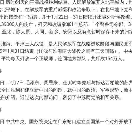
日 历时64天的平津战役胜利结束。人民解放军开入北平城内，
临北平城下。在解放军的重兵威慑和政治争取下，在北平地下党和
旬率部接受和平改编，并于1月22日－31日陆续开出城外听候改
39000人的伤亡，歼灭和改编敌军1个总部、1个警备司令部、
人。至此，除太原、大同、新乡、安阳以及有意暂时保存下来的归
海、平津三大战役，是人民解放军在战略进攻阶段与国民党军主力
49年1月31日结束（辽沈与淮海两大战役之间有三天间隔）。中
，平均每天歼敌一个正规师，连同地方部队，共歼敌154万人。
年
日－2月7日 毛泽东、周恩来、任弼时等先后与抵达西柏坡的苏
取全国胜利和建立新中国的问题，就中国的政治、军事形势，新
统的介绍。通过这次内部访问，密切了中苏两党的相互关系。
年
日 中共中央、国务院决定在广东蛇口建立全国第一个对外开放