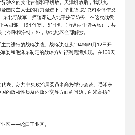
世界驰名的文化古都和平解放。天津解放后，我以九十
爱国民主人士的有力促进下，华北“剿总”总司令傅作义
编。东北野战军一师随即进入北平接管防务。在这次战役
3个兵团部、13个军部、51个师（内含两个骑兵旅），共
绥（今呼和浩特）外，华北地区全部解放。
进行的战略决战。战略决战从1948年9月12日开
央军委和毛泽东制定的战略方针得到完满实现。在139天
共代表、苏共中央政治局委员米高扬举行会谈。毛泽东
中国的政权性质及内政外交等方面的问题，向米高扬作
工业区——蛇口工业区。