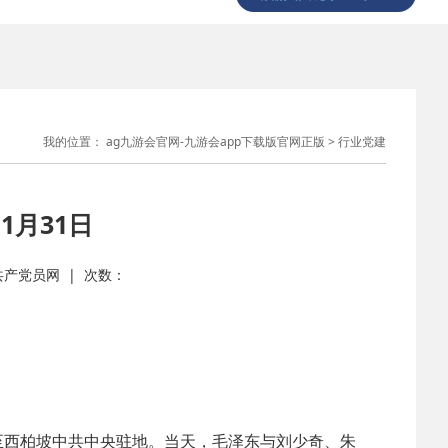
我的位置：
ag九游会官网-九游会app下载版官网正版
>
行业党建
1月31日
： 共产党员网 | 次数：
西柏坡中共中央驻地。当天，毛泽东与刘少奇、朱