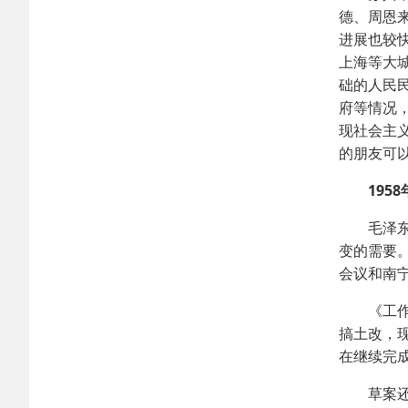
德、周恩
进展也较
上海等大
础的人民
府等情况
现社会主
的朋友可
1958年
毛泽东为
变的需要
会议和南
《工作方
搞土改，
在继续完
草案还阐