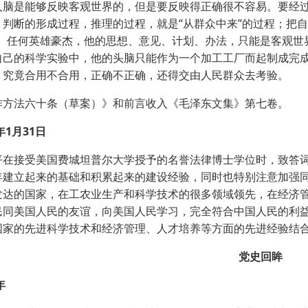
人脑是能够反映客观世界的，但是要反映得正确很不容易。要经
、判断的形成过程，推理的过程，就是“从群众中来”的过程；把
程。任何英雄豪杰，他的思想、意见、计划、办法，只能是客观世
自己的科学实验中，他的头脑只能作为一个加工工厂而起制成完
，究竟合用不合用，正确不正确，还得交由人民群众去考验。
法六十条（草案）》和前言收入《毛泽东文集》第七卷。
1月31日
接受美国费城坦普尔大学授予的名誉法律博士学位时，致答词
年建立起来的基础和积累起来的建设经验，同时也特别注意加强
发达的国家，在工农业生产和科学技术的很多领域领先，在经济
民同美国人民的友谊，向美国人民学习，完全符合中国人民的利
国家的先进科学技术和经济管理、人才培养等方面的先进经验结
党史回眸
年