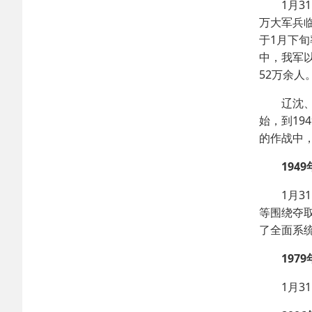
1月31
万大军兵
于1月下
中，我军以
52万余
辽沈、淮
始，到19
的作战中
1949
1月31
等围绕夺
了全面系
1979
1月31