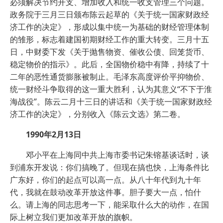
必须解决节约开支、增加收入和统一收支管理三个问题。
政务院于三月三日颁布陈云起草的《关于统一国家财政经
济工作的决定》，形成以集中统一为基础的财经管理体制
的雏形，标志着建国初期财经工作的重大转变。三月十五
日，中财委下发《关于抛售物资、催收公债、回笼货币、
稳定物价的指示》。此后，全国物价稳中有降，持续了十
二年的恶性通货膨胀被制止。毛泽东高度评价平抑物价、
统一财经斗争取得的这一重大胜利，认为其意义“不下于淮
海战役”。陈云二月十三日的讲话和《关于统一国家财政经
济工作的决定》，分别收入《陈云文选》第二卷。
1990年2月13日
邓小平在上海同中共上海市委书记朱镕基谈话时，谈
到浦东开发说：你们搞晚了。但现在搞也快，上海条件比
广东好，你们的起点可以高一点。从八十年代到九十年
代，我就在鼓动改革开放这件事。胆子要大一点，怕什
么。请上海的同志思考一下，能采取什么大的动作，在国
际上树立我们更加改革开放的旗帜。