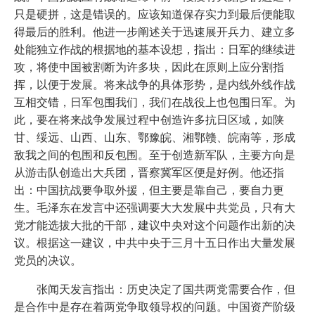
只是硬拼，这是错误的。应该知道保存实力到最后便能取
得最后的胜利。他进一步阐述关于迅速展开兵力、建立多
处能独立作战的根据地的基本设想，指出：日军的继续进
攻，将使中国被割断为许多块，因此在原则上应分割指
挥，以便于发展。将来战争的具体形势，是内线外线作战
互相交错，日军包围我们，我们在战役上也包围日军。为
此，要在将来战争发展过程中创造许多抗日区域，如陕
甘、绥远、山西、山东、鄂豫皖、湘鄂赣、皖南等，形成
敌我之间的包围和反包围。至于创造新军队，主要方向是
从游击队创造出大兵团，晋察冀军区便是好例。他还指
出：中国抗战要争取外援，但主要是靠自己，要自力更
生。毛泽东在发言中还强调要大大发展中共党员，只有大
党才能选拔大批的干部，建议中央对这个问题作出新的决
议。根据这一建议，中共中央于三月十五日作出大量发展
党员的决议。
张闻天发言指出：历史决定了国共两党需要合作，但
是合作中是存在着两党争取领导权的问题。中国资产阶级