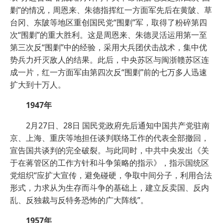
剿”的情况，周恩来、朱德指挥红一方面军先后在黄陂、草
台冈、东陂等地区重创国民党“围剿”军，取得了粉碎第四
次“围剿”的重大胜利。这是周恩来、朱德灵活运用第一至
第三次反“围剿”中的经验，采用大兵团伏击战术，集中优
势兵力歼灭敌人的结果。此后，中央苏区与闽浙赣苏区连
成一片，红一方面军由第四次反“围剿”前的七万多人迅速
扩大到十万人。
1947年
2月27日、28日 国民党政府先后通知中国共产党驻南
京、上海、重庆等地担任谈判联络工作的代表全部撤回，
宣告国共谈判的完全破裂。与此同时，中共中央发出《关
于在蒋管区的工作方针和斗争策略的指示》，指示国统区
党组织“应扩大宣传，避免碰硬，争取中间分子，利用合法
形式，力求从为生存而斗争的基础上，建立反卖国、反内
乱、反独裁与反特务恐怖的广大阵线”。
1957年