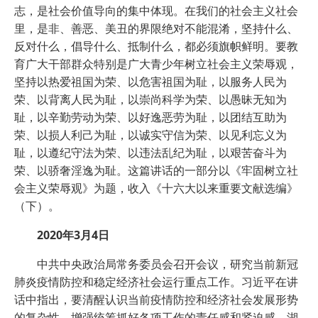
志，是社会价值导向的集中体现。在我们的社会主义社会
里，是非、善恶、美丑的界限绝对不能混淆，坚持什么、
反对什么，倡导什么、抵制什么，都必须旗帜鲜明。要教
育广大干部群众特别是广大青少年树立社会主义荣辱观，
坚持以热爱祖国为荣、以危害祖国为耻，以服务人民为
荣、以背离人民为耻，以崇尚科学为荣、以愚昧无知为
耻，以辛勤劳动为荣、以好逸恶劳为耻，以团结互助为
荣、以损人利己为耻，以诚实守信为荣、以见利忘义为
耻，以遵纪守法为荣、以违法乱纪为耻，以艰苦奋斗为
荣、以骄奢淫逸为耻。这篇讲话的一部分以《牢固树立社
会主义荣辱观》为题，收入《十六大以来重要文献选编》
（下）。
2020年3月4日
中共中央政治局常务委员会召开会议，研究当前新冠
肺炎疫情防控和稳定经济社会运行重点工作。习近平在讲
话中指出，要清醒认识当前疫情防控和经济社会发展形势
的复杂性，增强统筹抓好各项工作的责任感和紧迫感。湖