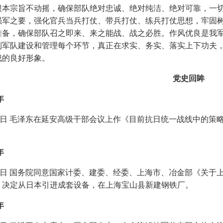
根本宗旨不动摇，确保部队绝对忠诚、绝对纯洁、绝对可靠，一
强军之要，强化官兵当兵打仗、带兵打仗、练兵打仗思想，牢固
准备，确保部队召之即来、来之能战、战之必胜。作风优良是我
到军队建设和管理每个环节，真正在求实、务实、落实上下功夫
成的良好形象。
党史回眸
年
日 毛泽东在延安高级干部会议上作《目前抗日统一战线中的策
年
日 国务院同意国家计委、建委、经委、上海市、冶金部《关于
，决定从日本引进成套设备，在上海宝山县新建钢铁厂。
年