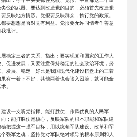
指出：今年中央要抓住党校、党报、中宣部这三个重
最尖锐的武器。要达到改造党的目的，必须首先改造党
，要反映地方情形。党报要反映群众，执行党的政策。
息都要想想是否对党有利益。党报要允许同情者作善意
自我批评。
展稳定三者的关系。指出：要实现党和国家的工作大
放、促进发展，又要注意保持稳定的社会政治环境，努
革、发展、稳定，好比是我国现代化建设棋盘上的三着
如果有一着下不好，其他两着也会陷入困境，就可能全
艺术。
建设一支听党指挥、能打胜仗、作风优良的人民军
方向；能打胜仗是核心，反映军队的根本职能和军队建
准确把握这一强军目标，用以统领军队建设、改革和军
这个强军之魂，坚持党对军队绝对领导的根本原则和人