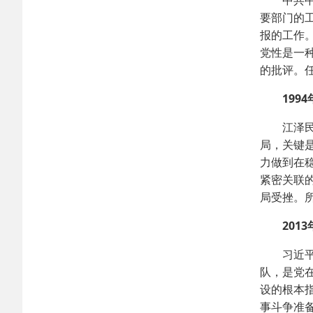
中共中央
要部门的
报的工作
党性是一
的批评。
1994年
江泽民在
局，关键
力做到在
紧密关联
局受挫。
2013年
习近平在
队，是党
设的根本
事斗争准