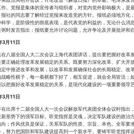
政治局召开会议，讨论改造《解放日报》的草案。毛泽东发言
工作。党报是集体的宣传者与组织者，对党内党外影响极大，是
。报社的同志要了解经过党报来改造党的方针。报纸必须地方化
种科学，是阶级性的彻底表现，是代表党的利益的，无论什么消
任弼时发言指出：报纸要允许讨论问题，允许争论及开展批评和
3月11日
八届全国人大二次会议上海代表团讲话，提出要把握好改革发
是要正确处理改革发展稳定的关系。既要努力深化改革、扩大开
稳定中推进改革和发展，以改革和发展确保社会的长期稳定。改
的战略性棋子，每一着棋都下好了，相互促进，就会全局皆活；
所以把握好改革发展稳定的关系，是现代化建设的一项重要领导
3月11日
出席十二届全国人大一次会议解放军代表团全体会议时指出，
在新形势下的强军目标。听党指挥是灵魂，决定军队建设的政治
指向；作风优良是保证，关系军队的性质、宗旨、本色。全军要
备，努力把国防和军队建设提高到一个新水平。要铸牢听党指挥