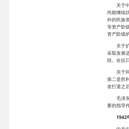
关于中国
尚能继续
外的民族
等资产阶
资产阶级
关于扩大
采取发展
段。在抗
关于同顽
第二是胜
攻打退之
毛泽东提
要的指导
1942年