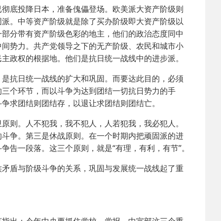
彻底投降日本，准备傀儡登场。欧美派大资产阶级则
固派。中等资产阶级就是除了买办阶级即大资产阶级以
一部分带有资产阶级色彩的地主，他们的政治态度同中
中间势力。共产党领导之下的无产阶级、农民和城市小
民主政权的根据地。他们是抗日统一战线中的进步派。
是抗日统一战线的扩大和巩固。而要达此目的，必须
的三个环节，而以斗争为达到团结一切抗日势力的手
斗争求团结则团结存，以退让求团结则团结亡。
原则。人不犯我，我不犯人，人若犯我，我必犯人。
的斗争。第三是休战原则。在一个时期内把顽固派的进
争告一段落。这三个原则，就是“有理，有利，有节”。
矛盾与阶级斗争的关系，巩固与发展统一战线起了重