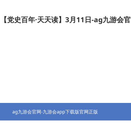
【党史百年·天天读】3月11日-ag九游会
ag九游会官网-九游会app下载版官网正版
热点资讯
协会之窗
行业党建
政策法规
ag