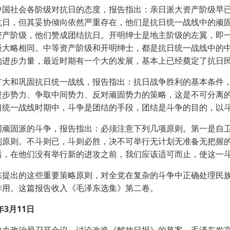
社会各阶级对抗日的态度，报告指出：亲日派大资产阶级早已
抗日，但其妥协倾向依然严重存在，他们是抗日统一战线中的顽
资产阶级，他们赞成团结抗日。开明绅士是地主阶级的左翼，即
级大略相同。中等资产阶级和开明绅士，都是抗日统一战线中的
的进步力量，最近时期有一个大的发展，基本上已经奠定了抗日
和巩固抗日统一战线，报告指出：抗日战争胜利的基本条件，
进步势力、争取中间势力、反对顽固势力的策略，这是不可分离
日统一战线时期中，斗争是团结的手段，团结是斗争的目的，以
固派的斗争，报告指出：必须注意下列几项原则。第一是自卫
利原则。不斗则已，斗则必胜，决不可举行无计划无准备无把握
后，在他们没有举行新的进攻之前，我们应该适可而止，使这一斗
出的这些重要策略原则，对全党在复杂的斗争中正确处理民族
作用。这篇报告收入《毛泽东选集》第二卷。
3月11日