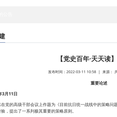
专家委员会
白蚁专委会
标委会
人资委
技管委
法工委
的公告
建
【党史百年·天天读】
发布时间：2022-03-11 10:58 | 来源
重要论述
3月11日
党的高级干部会议上作题为《目前抗日统一战线中的策略问题
经验，提出了一系列极其重要的策略原则。