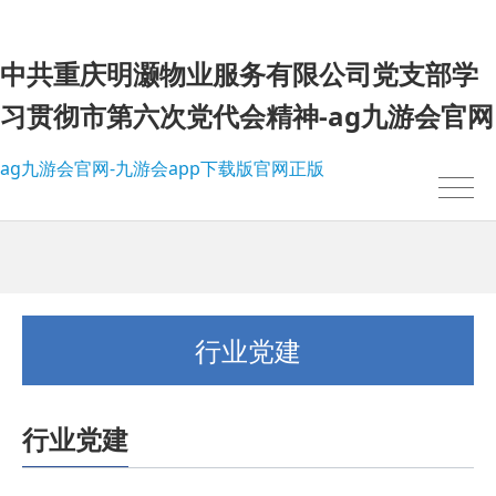
中共重庆明灏物业服务有限公司党支部学
习贯彻市第六次党代会精神-ag九游会官网
ag九游会官网-九游会app下载版官网正版
行业党建
行业党建
我的位置：
ag九游会官网-九游会app下载版官网正版
>
行业党建