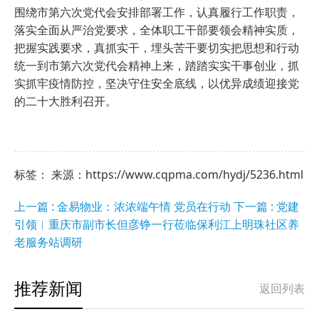
围绕市第六次党代会安排部署工作，认真履行工作职责，
落实全面从严治党要求，全体职工干部要领会精神实质，
把握实践要求，真抓实干，埋头苦干要切实把思想和行动
统一到市第六次党代会精神上来，踏踏实实干事创业，抓
实抓牢疫情防控，坚决守住安全底线，以优异成绩迎接党
的二十大胜利召开。
标签： 来源：https://www.cqpma.com/hydj/5236.html
上一篇 : 金易物业：浓浓端午情 党员在行动
下一篇 : 党建
引领︱重庆市副市长但彦铮一行莅临保利江上明珠社区养
老服务站调研
推荐新闻
返回列表