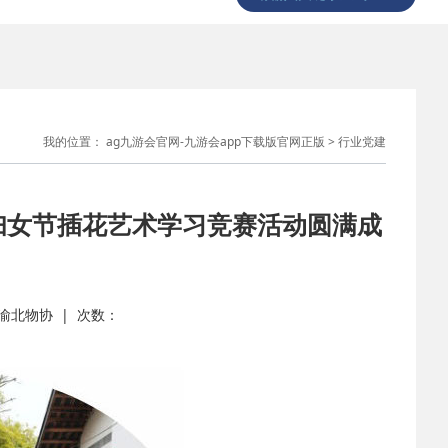
我的位置：
ag九游会官网-九游会app下载版官网正版
>
行业党建
际妇女节插花艺术学习竞赛活动圆满成
源： 渝北物协 | 次数：