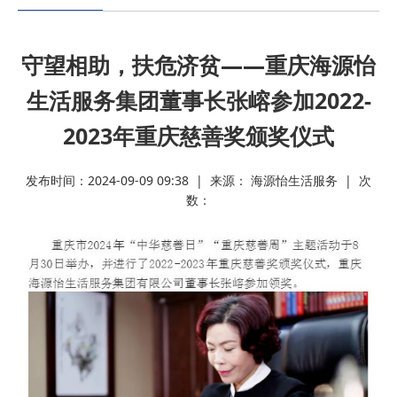
我的位置：
ag九游会官网-九游会app下载版官网正版
>
行业党建
守望相助，扶危济贫——重庆海源怡
生活服务集团董事长张嵱参加2022-
2023年重庆慈善奖颁奖仪式
发布时间：2024-09-09 09:38 | 来源： 海源怡生活服务 | 次
数：