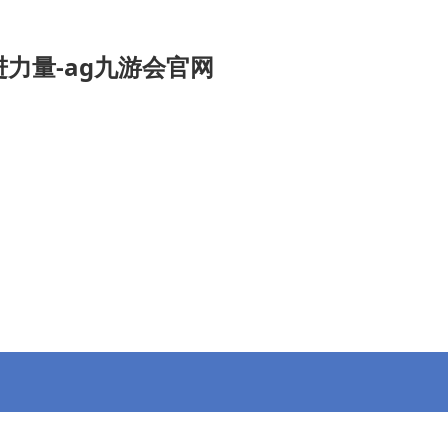
力量-ag九游会官网
九游会官
招投标信息
专委会
会员动态
信息公开