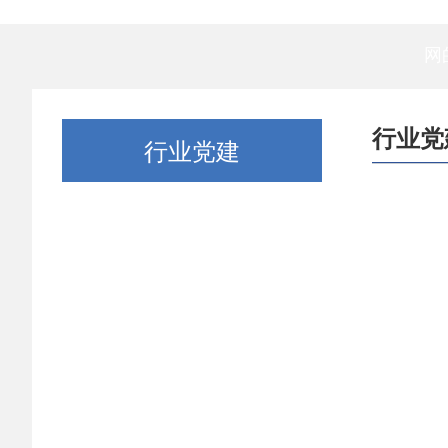
网
行业党
行业党建