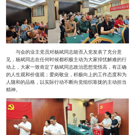
与会的业主党员对杨斌同志能否入党发表了充分意
见，杨斌同志在任何时候都积极主动为大家排忧解难的行
动上，大家一致肯定了杨斌同志政治思想觉悟高，有正确
的人生观和价值观；爱岗敬业，积极向上的工作态度和为
人随和的品格，以实际行动不断向党组织靠拢的主动担当
精神。