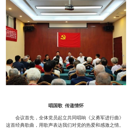
唱国歌 传递情怀
会议首先，全体党员起立共同唱响《义勇军进行曲》
这首经典歌曲，用歌声表达我们对党的热爱和感激之情。