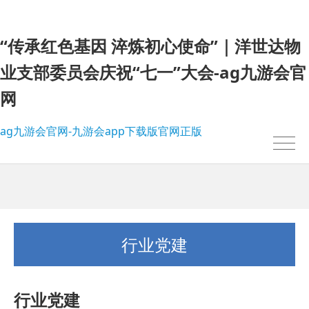
“传承红色基因 淬炼初心使命”｜洋世达物
业支部委员会庆祝“七一”大会-ag九游会官
网
ag九游会官网-九游会app下载版官网正版
行业党建
行业党建