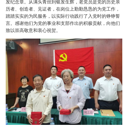
发纪念章。从满头青丝到银发生辉，老党员是党的历史亲
历者、创造者、见证者，在岗位上勤勤恳恳的为党工作，
踏踏实实的为民服务，以实际行动践行了入党时的铮铮誓
言。感谢他们为党的事业和支部作出的积极贡献，向他们
致以崇高敬意和衷心祝贺。