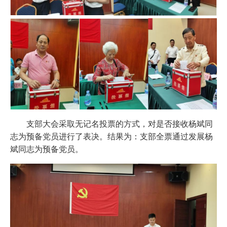
支部大会采取无记名投票的方式，对是否接收杨斌同
志为预备党员进行了表决。结果为：支部全票通过发展杨
斌同志为预备党员。