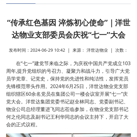
我的位置：
ag九游会官网-九游会app下载版官网正版
>
行业党建
“传承红色基因 淬炼初心使命”｜洋世
达物业支部委员会庆祝“七一”大会
发布时间：2024-06-29 10:42 | 来源： 洋世达物业 | 次数：
在“七一”建党节来临之际，为庆祝中国共产党成立103
周年,提升党组织的号召力、凝聚力和战斗力，引导广大党
员学党章、记党史，保持党的先进性和纯洁性，发挥党员
先锋模范带头作用。2024年6月25日，洋世达物业党支部
组织辖区60余名党员在集团公司一楼会议室开展“七一”庆
党大会。洋世达集团党委书记赵全林同志、党委副书记、
物业公司总经理董进飞同志莅临参加，在物业党支部书记
何之伦同志及副书记王利华同志的会议主持下，开启了大
会的正式议程。