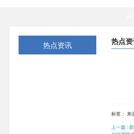
网
热点资
热点资讯
标签： 来源：h
上一篇 :