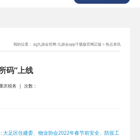
我的位置：
ag九游会官网-九游会app下载版官网正版
>
热点资讯
所码”上线
源： 重庆税务 | 次数：
 : 大足区住建委、物业协会2022年春节前安全、防疫工