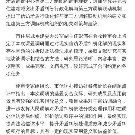
矛盾调处中心等第三方组织的调解现状，进而研究并完善
住建领域突出矛盾纠纷行政化解与第三方调解联动机制，
提出了信访矛盾行政化解与第三方调解联动机制的建立和
组建第三方调解机构组织的相关对策与建议。
市住房城乡建委办公室副主任彭伟在验收评审会上肯
定了本次课题调研通过对现实信访矛盾纠纷化解的现状和
存在问题的分析以及法律法规的梳理，采取文献研究与实
地访谈调研相结合的方法，研究思路清晰，内容丰富、数
据翔实，成果完整、文档规范，较好完成了合同约定的各
项任务。
评审专家组组长、市信访办接访处黎伟处长在结题点
评中指出：本次调研的选题切合实际、研究成果及应用前
景具有较强的现实指导意义，项目成果对丰富访调融合，
进一步发挥人民调解对矛盾纠纷依法分类处理作用和在调
处信访矛盾纠纷、维护信访秩序中的调和作用，最终实现
提高法治信访水平，提升矛盾纠纷处理质效和减少矛盾纠
纷积存的目标，具有一定的现实应用意义和借鉴价值。