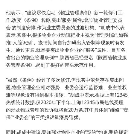
他表示，“建议尽快启动《物业管理条例》新一轮修订工
作,改变《条例》名称,突出‘服务’属性,增加‘物业管理委员
会’的制度安排,作为业主委员会的过渡机构。”胡成中代表
表示,实践中,很多物业企业动辄把业主视为“管理对象”,如强
推“人脸识别”、疫情期间自行加码出入管制等现象时有发
生。通过更名,就是要突出物业企业的“服务”属性。目前各
省出台的物业管理条例中,陕西省已经更名《陕西省物业服
务管理条例》,起到了很好的带头示范作用。
“虽然《条例》经过了多次修订,但现实中依然存在突出问
题,物业管理企业相对强势、业委会运行监督难、业主维权
难等现象没有得到根本扭转。”胡成中表示,根据上海12345
热线统计数据,仅2020年下半年,上海12345市民热线受理
的涉及物业管理的投诉就将近20万条,其中具体到“维修”“安
保”“业委会”的三类投诉量涨势迅猛。
同时,胡成中建议,要加强对物业企业的“契约”约束,明确规定