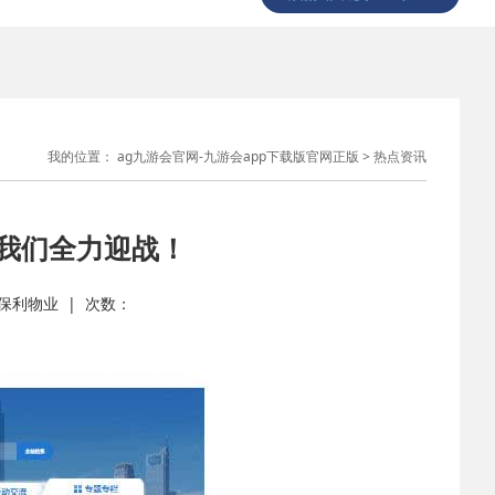
我的位置：
ag九游会官网-九游会app下载版官网正版
>
热点资讯
我们全力迎战！
源： 保利物业 | 次数：