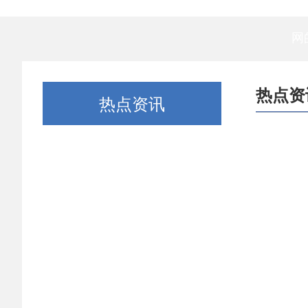
网
热点资
热点资讯