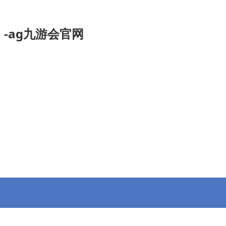
-ag九游会官网
九游会官
招投标信息
专委会
会员动态
信息公开