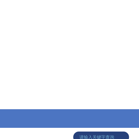
学习园地
诚信建设