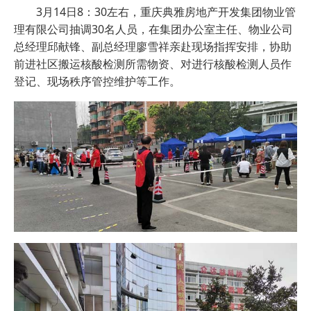
3月14日8：30左右，重庆典雅房地产开发集团物业管
理有限公司抽调30名人员，在集团办公室主任、物业公司
总经理邱献锋、副总经理廖雪祥亲赴现场指挥安排，协助
前进社区搬运核酸检测所需物资、对进行核酸检测人员作
登记、现场秩序管控维护等工作。