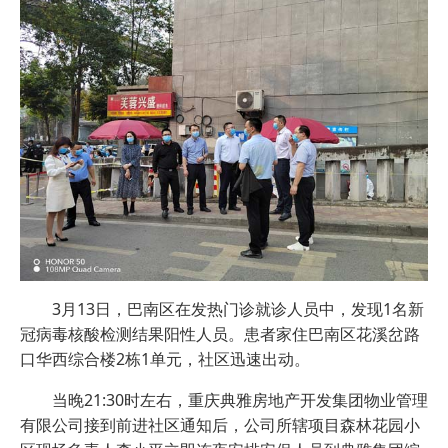
3月13日，巴南区在发热门诊就诊人员中，发现1名新
冠病毒核酸检测结果阳性人员。患者家住巴南区花溪岔路
口华西综合楼2栋1单元，社区迅速出动。
当晚21:30时左右，重庆典雅房地产开发集团物业管理
有限公司接到前进社区通知后，公司所辖项目森林花园小