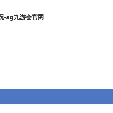
况-ag九游会官网
九游会官
招投标信息
专委会
会员动态
信息公开