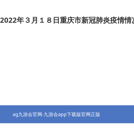
2022年３月１８日重庆市新冠肺炎疫情情
ag九游会官网-九游会app下载版官网正版
热点资讯
协会之窗
行业党建
政策法规
ag