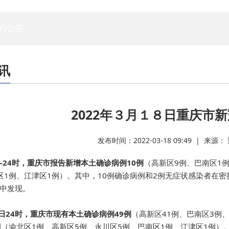
专家委员会
白蚁专委会
标委会
人资委
技管委
法工委
的公告
讯
2022年３月１８日重庆市
发布时间：2022-03-18 09:49 | 来
0—24时，重庆市报告新增本土确诊病例10例
（高新区9例、巴南区1
区1例、江津区1例）。其中，10例确诊病例和2例无症状感染者在
中发现。
7日24时，重庆市现有本土确诊病例49例
（高新区41例、巴南区3例
例（渝北区1例、高新区5例、永川区5例、巴南区1例、江津区1例）