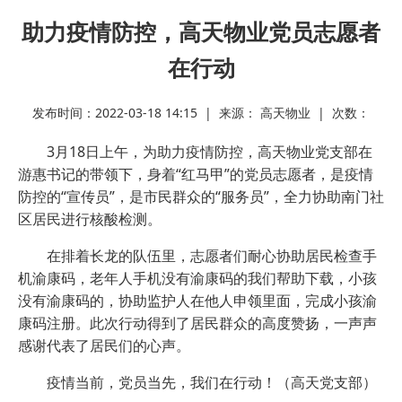
助力疫情防控，高天物业党员志愿者
在行动
发布时间：2022-03-18 14:15 | 来源： 高天物业 | 次数：
3月18日上午，为助力疫情防控，高天物业党支部在
游惠书记的带领下，身着“红马甲”的党员志愿者，是疫情
防控的“宣传员”，是市民群众的“服务员”，全力协助南门社
区居民进行核酸检测。
在排着长龙的队伍里，志愿者们耐心协助居民检查手
机渝康码，老年人手机没有渝康码的我们帮助下载，小孩
没有渝康码的，协助监护人在他人申领里面，完成小孩渝
康码注册。此次行动得到了居民群众的高度赞扬，一声声
感谢代表了居民们的心声。
疫情当前，党员当先，我们在行动！（高天党支部）