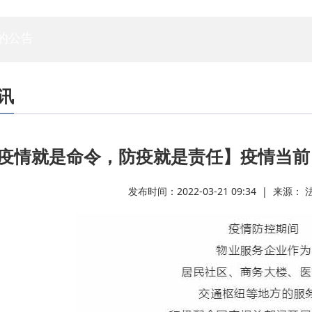
专家委员会
白蚁专委会
标委会
人资委
技管委
法工委
的公告
讯
疫情就是命令，防疫就是责任】疫情当前，
发布时间：2022-03-21 09:34 | 来源