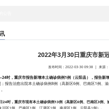
专家委员会
白蚁专委会
标委会
人资委
技管委
法工委
的公告
讯
2022年3月30日重庆市
发布时间：2022-03-30 09:38 | 来
0—24时，重庆市报告新增本土确诊病例1例（云阳县），报告新
现；报告治愈出院本土确诊病例8例（高新区6例、巴南区1例、渝
）。
9日24时，重庆市现有本土确诊病例13例（高新区6例、巴南区3例、
永川区1例、巴南区1例、江津区1例、南岸区1例、云阳县1例）。