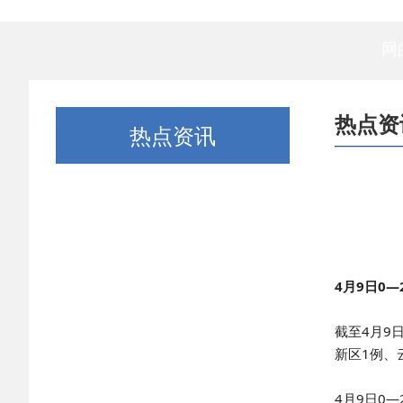
网
热点资
热点资讯
4月9日0
截至4月9日
新区1例、
4月9日0