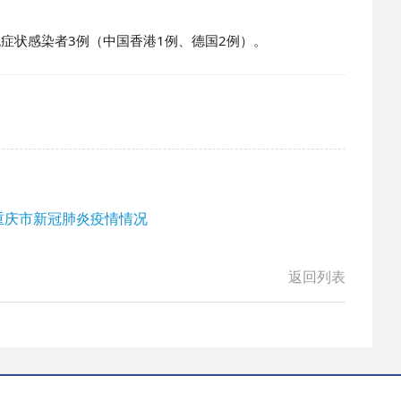
无症状感染者3例（中国香港1例、德国2例）。
1日重庆市新冠肺炎疫情情况
返回列表