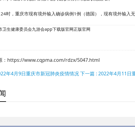
日24时，重庆市现有境外输入确诊病例1例（德国），现有境外输入
市卫生健康委员会九游会app下载版官网正版官网
ttps://www.cqpma.com/rdzx/5047.html
 2022年4月9日重庆市新冠肺炎疫情情况
下一篇 : 2022年4月1
闻