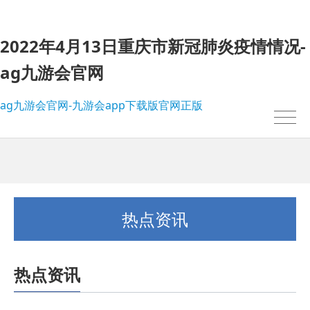
2022年4月13日重庆市新冠肺炎疫情情况-
ag九游会官网
ag九游会官网-九游会app下载版官网正版
热点资讯
热点资讯
我的位置：
ag九游会官网-九游会app下载版官网正版
>
热点资讯