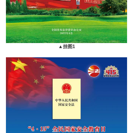
▲
挂图1